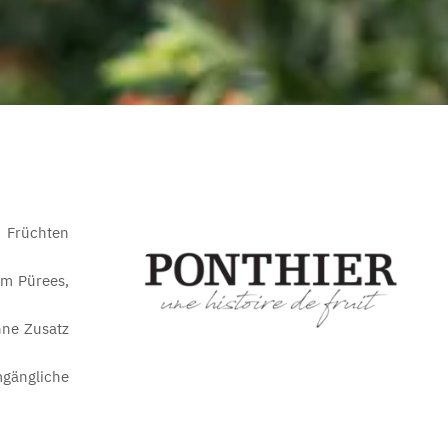
n Früchten
um Pürees,
hne Zusatz
mgängliche